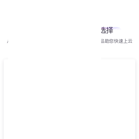
我们的产品
高性价比产品
提供多种选择
从建站小白到网络大神，我们都提供一系列产品助您快速上云
莹·虚拟主机
性价比之选 新手上云必备
￥1.99
起/月